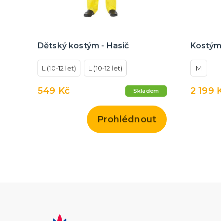
Dětský kostým - Hasič
Kostým
L (10-12 let)
L (10-12 let)
M
549 Kč
2 199 
Skladem
Prohlédnout