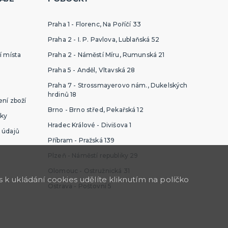
Praha 1 - Florenc, Na Poříčí 33
Praha 2 - I. P. Pavlova, Lublaňská 52
í místa
Praha 2 - Náměstí Míru, Rumunská 21
Praha 5 - Anděl, Vltavská 28
Praha 7 - Strossmayerovo nám., Dukelských
hrdinů 18
ní zboží
Brno - Brno střed, Pekařská 12
ky
Hradec Králové - Divišova 1
 údajů
Příbram - Pražská 139
Plzeň - Náměstí republiky 29
Olomouc - Ostružnická 31
k ukládání cookies udělíte kliknutím na políčko
Ostrava - Poštovní 5