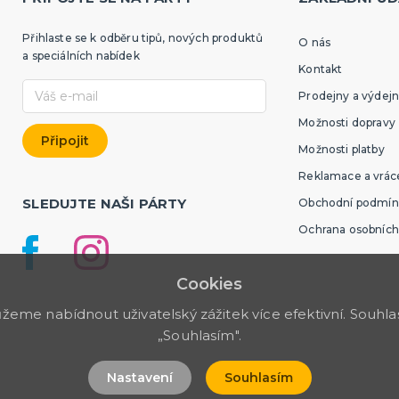
Přihlaste se k odběru tipů, nových produktů
O nás
a speciálních nabídek
Kontakt
Prodejny a výdejn
Možnosti dopravy
Možnosti platby
Reklamace a vráce
SLEDUJTE NAŠI PÁRTY
Obchodní podmín
Ochrana osobních
Cookies
me nabídnout uživatelský zážitek více efektivní. Souhlas 
„Souhlasím".
Nastavení
Souhlasím