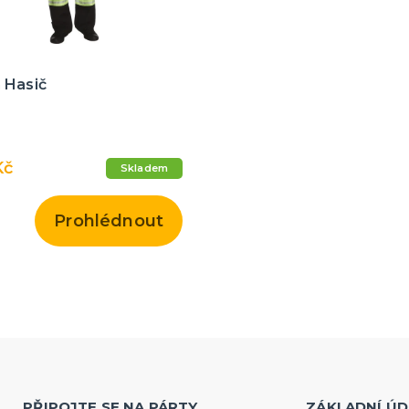
 Hasič
Kč
Skladem
Prohlédnout
PŘIPOJTE SE NA PÁRTY
ZÁKLADNÍ ÚD