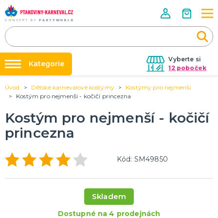
Vyberte si
Kategorie
12 poboček
Úvod
Dětské karnevalové kostýmy
Kostýmy pro nejmenší
Půjčovna kostýmů
HALLOWEENSKÉ ZBOŽÍ
Kostým pro nejmenší - kočičí princezna
Dámské Halloweenské kostýmy
Párty výzdoba na klíč
Kostým pro nejmenší - kočičí
Pánské Halloweenské kostýmy
Nafukování balónků
Dětské Halloweenské kostýmy
princezna
Dekorace a doplňky na Halloween
DALŠÍ KATEGORIE
Prodejny
Rozvoz
PÁRTY DOPLŇKY PRO ORIGINÁLNÍ ZÁBAVU
Kód: SM49850
Párty Blog
Balónky a dekorace
Helium
O nás
Dortové svíčky
Skladem
Kariéra
Párty vychytávky
Rozlučka se svobodou
DALŠÍ KATEGORIE
Dostupné na 4 prodejnách
Kontakt