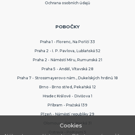
Ochrana osobních údajů
POBOČKY
Praha 1 - Florenc, Na Poříčí 33
Praha 2 - I. P. Pavlova, Lublaňská 52
Praha 2 - Náměstí Míru, Rumunská 21
Praha 5 - Anděl, Vltavská 28
Praha 7 - Strossmayerovo nám., Dukelských hrdinů 18
Brno - Brno střed, Pekařská 12
Hradec Králové - Divišova 1
Příbram - Pražská 139
Plzeň - Náměstí republiky 29
Olomouc - Ostružnická 31
Cookies
Ostrava - Poštovní 5