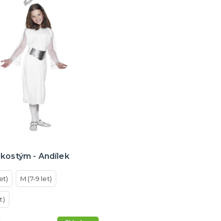
kostým - Andílek
let)
M (7-9 let)
t)