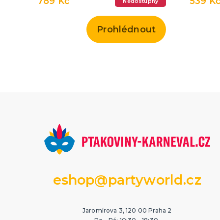
789 Kč
539 K
Nedostupný
Prohlédnout
eshop@partyworld.cz
Jaromírova 3, 120 00 Praha 2