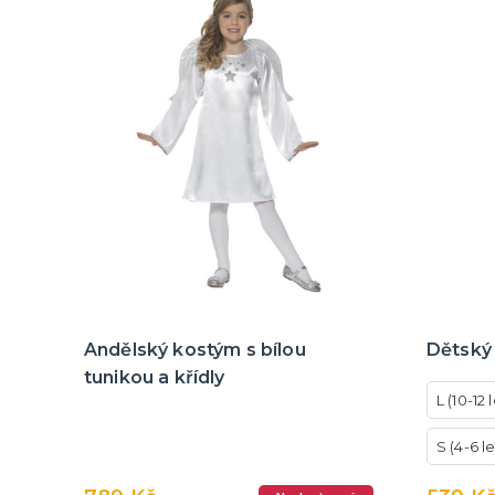
Andělský kostým s bílou
Dětský 
tunikou a křídly
L (10-12 
S (4-6 le