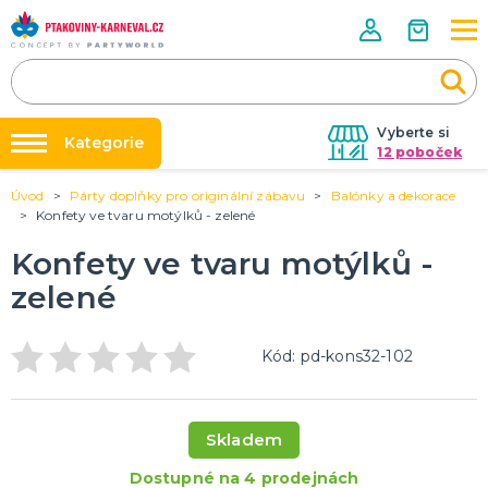
Vyberte si
Kategorie
12 poboček
Úvod
Párty doplňky pro originální zábavu
Balónky a dekorace
Půjčovna kostýmů
HALLOWEENSKÉ ZBOŽÍ
Konfety ve tvaru motýlků - zelené
Dámské Halloweenské kostýmy
Párty výzdoba na klíč
Konfety ve tvaru motýlků -
Pánské Halloweenské kostýmy
Nafukování balónků
Dětské Halloweenské kostýmy
zelené
Dekorace a doplňky na Halloween
DALŠÍ KATEGORIE
Prodejny
Rozvoz
PÁRTY DOPLŇKY PRO ORIGINÁLNÍ ZÁBAVU
Kód: pd-kons32-102
Párty Blog
Balónky a dekorace
Helium
O nás
Dortové svíčky
Skladem
Kariéra
Párty vychytávky
Rozlučka se svobodou
DALŠÍ KATEGORIE
Dostupné na 4 prodejnách
Kontakt